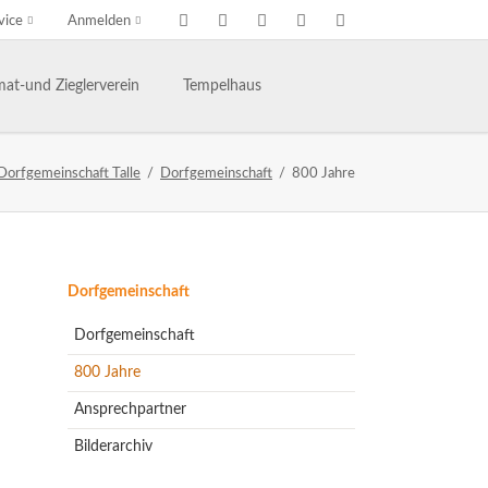
vice
Anmelden
Navigation
überspringen
at-und Zieglerverein
Tempelhaus
ng des Heimat- und Ziglervereins
Tempelhaus
Dorfgemeinschaft Talle
Dorfgemeinschaft
800 Jahre
henhaftes Talle
Haus- und Benutzerordnung
hichte des HVV-Talle
Termine im Tempelhaus
Leaderantrag
Navigation
Dorfgemeinschaft
überspringen
Dorfgemeinschaft
800 Jahre
Ansprechpartner
Bilderarchiv