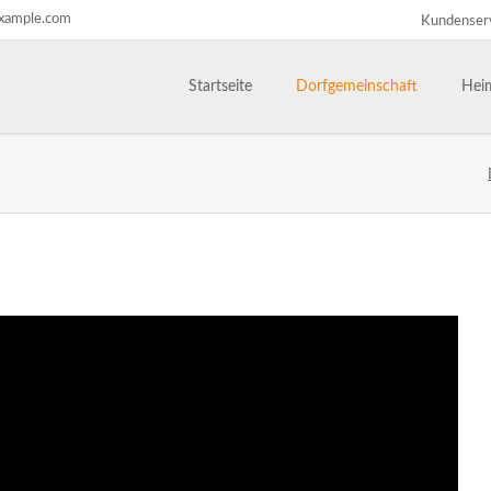
xample.com
Kundenser
Navigation
überspringen
Startseite
Dorfgemeinschaft
Heim
Dorfgemeinschaft
Satzu
Märc
Ansprechpartner
Gesc
Bilderarchiv