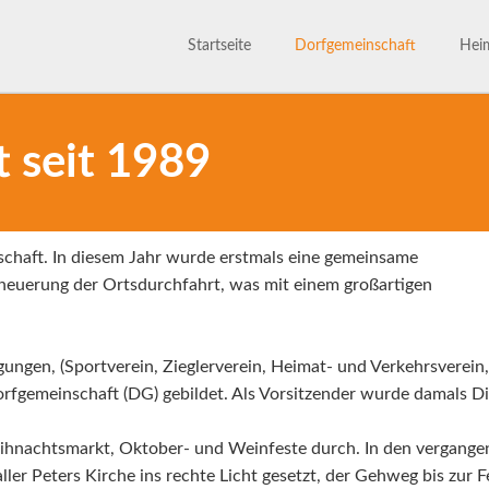
Startseite
Dorfgemeinschaft
Heim
Satzu
800 Jahre
Märc
 seit 1989
Ansprechpartner
Gesc
Bilderarchiv
schaft. In diesem Jahr wurde erstmals eine gemeinsame
neuerung der Ortsdurchfahrt, was mit einem großartigen
igungen, (Sportverein, Zieglerverein, Heimat- und Verkehrsverei
fgemeinschaft (DG) gebildet. Als Vorsitzender wurde damals Di
ihnachtsmarkt, Oktober- und Weinfeste durch. In den vergange
ller Peters Kirche ins rechte Licht gesetzt, der Gehweg bis zur