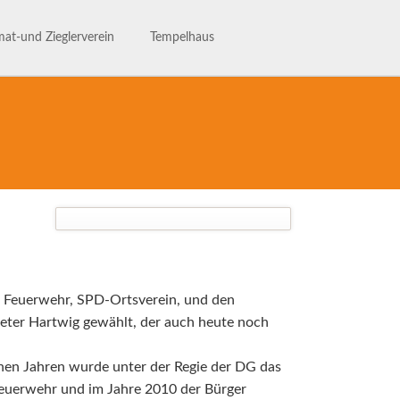
Navigation
überspringen
at-und Zieglerverein
Tempelhaus
ng des Heimat- und Ziglervereins
Tempelhaus
henhaftes Talle
Haus- und Benutzerordnung
hichte des HVV-Talle
Termine im Tempelhaus
Leaderantrag
n, Feuerwehr, SPD-Ortsverein, und den
eter Hartwig gewählt, der auch heute noch
nen Jahren wurde unter der Regie der DG das
 Feuerwehr und im Jahre 2010 der Bürger