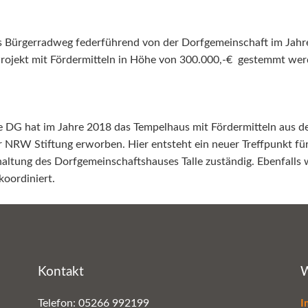
 Bürgerradweg federführend von der Dorfgemeinschaft im Jahre 2
ojekt mit Fördermitteln in Höhe von 300.000,-€ gestemmt wer
e DG hat im Jahre 2018 das Tempelhaus mit Fördermitteln aus
r NRW Stiftung erworben. Hier entsteht ein neuer Treffpunkt für
rhaltung des Dorfgemeinschaftshauses Talle zuständig. Ebenfalls 
koordiniert.
Kontakt
W
Telefon: 05266 992199
I