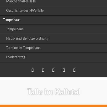
Märchenhaftes Talle
Geschichte des HVV-Talle
Tempelhaus
Tempelhaus
Haus- und Benutzerordnung
Termine im Tempelhaus
Leaderantrag
Twitter
LinkedIn
Google+
Facebook
RSS-
Talle im Kalletal
Feed