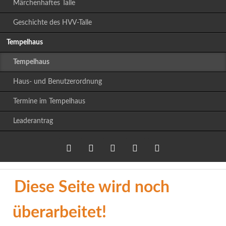
Märchenhaftes Talle
Geschichte des HVV-Talle
Tempelhaus
Tempelhaus
Haus- und Benutzerordnung
Termine im Tempelhaus
Leaderantrag
Diese Seite wird noch
Twitter
LinkedIn
Google+
Facebook
RSS-
Feed
überarbeitet!