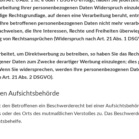
Art. 6 Abs. 1 lit. e oder f DSGVO erfolgt, haben Sie jederzeit 
rbeitung Ihrer personenbezogenen Daten Widerspruch einzulegen
lige Rechtsgrundlage, auf denen eine Verarbeitung beruht, en
Ihre betroffenen personenbezogenen Daten nicht mehr verarbe
chweisen, die Ihre Interessen, Rechte und Freiheiten überwieg
 von Rechtsansprüchen (Widerspruch nach Art. 21 Abs. 1 DSG
itet, um Direktwerbung zu betreiben, so haben Sie das Recht
ner Daten zum Zwecke derartiger Werbung einzulegen; dies gilt
 Wenn Sie widersprechen, werden Ihre personenbezogenen Da
 Art. 21 Abs. 2 DSGVO).
gen Aufsichtsbehörde
 den Betroffenen ein Beschwerderecht bei einer Aufsichtsbehörd
es oder des Orts des mutmaßlichen Verstoßes zu. Das Beschwerd
htsbehelfe.