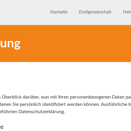
Startseite
Dorfgemeinschaft
Heim
Dorfgemeinschaft
Satzu
800 Jahre
Märc
rung
Ansprechpartner
Gesc
Bilderarchiv
 Überblick darüber, was mit Ihren personenbezogenen Daten pa
denen Sie persönlich identifiziert werden können. Ausführlich
eführten Datenschutzerklärung.
te