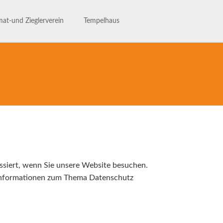
Navigation
überspringen
at-und Zieglerverein
Tempelhaus
ng des Heimat- und Ziglervereins
Tempelhaus
henhaftes Talle
Haus- und Benutzerordnung
hichte des HVV-Talle
Termine im Tempelhaus
Leaderantrag
ssiert, wenn Sie unsere Website besuchen.
e Informationen zum Thema Datenschutz