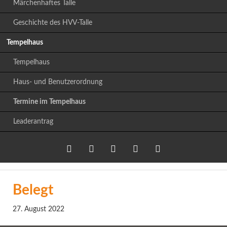
Märchenhaftes Talle
Geschichte des HVV-Talle
Tempelhaus
Tempelhaus
Haus- und Benutzerordnung
Termine im Tempelhaus
Leaderantrag
Twitter
LinkedIn
Google+
Facebook
RSS-
Belegt
Feed
27. August 2022