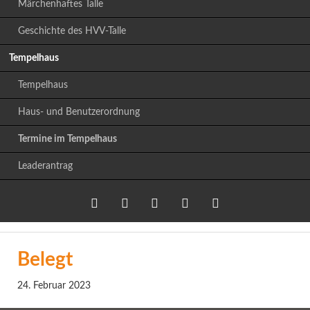
Märchenhaftes Talle
Geschichte des HVV-Talle
Tempelhaus
Tempelhaus
Haus- und Benutzerordnung
Termine im Tempelhaus
Leaderantrag
Twitter
LinkedIn
Google+
Facebook
RSS-
Belegt
Feed
24. Februar 2023