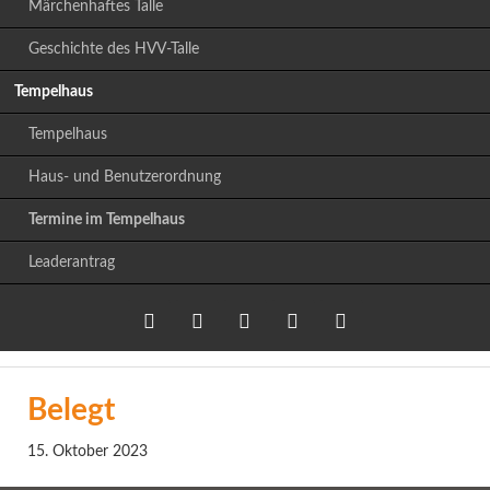
Märchenhaftes Talle
Geschichte des HVV-Talle
Tempelhaus
Tempelhaus
Haus- und Benutzerordnung
Termine im Tempelhaus
Leaderantrag
Twitter
LinkedIn
Google+
Facebook
RSS-
Belegt
Feed
15. Oktober 2023