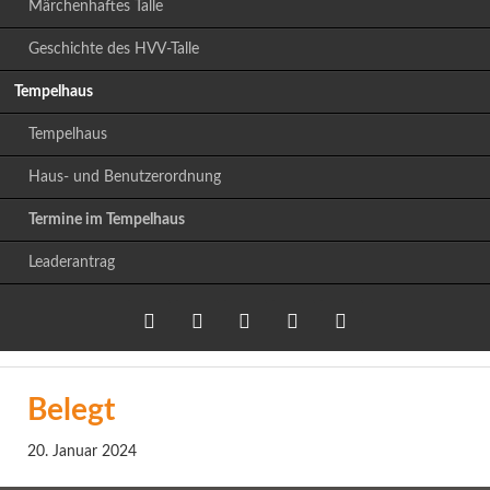
Märchenhaftes Talle
Geschichte des HVV-Talle
Tempelhaus
Tempelhaus
Haus- und Benutzerordnung
Termine im Tempelhaus
Leaderantrag
Twitter
LinkedIn
Google+
Facebook
RSS-
Belegt
Feed
20. Januar 2024