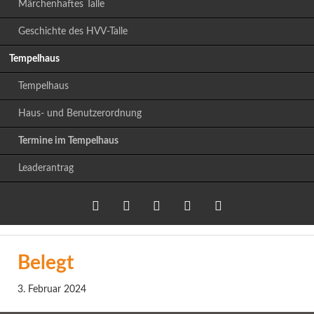
Märchenhaftes Talle
Geschichte des HVV-Talle
Tempelhaus
Tempelhaus
Haus- und Benutzerordnung
Termine im Tempelhaus
Leaderantrag
Twitter
LinkedIn
Google+
Facebook
RSS-
Belegt
Feed
3. Februar 2024