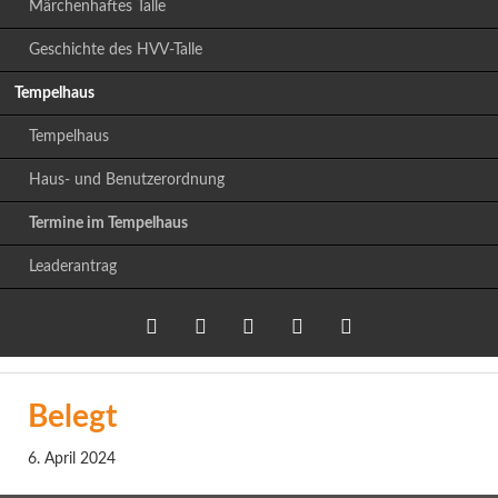
Märchenhaftes Talle
Geschichte des HVV-Talle
Tempelhaus
Tempelhaus
Haus- und Benutzerordnung
Termine im Tempelhaus
Leaderantrag
Twitter
LinkedIn
Google+
Facebook
RSS-
Belegt
Feed
6. April 2024