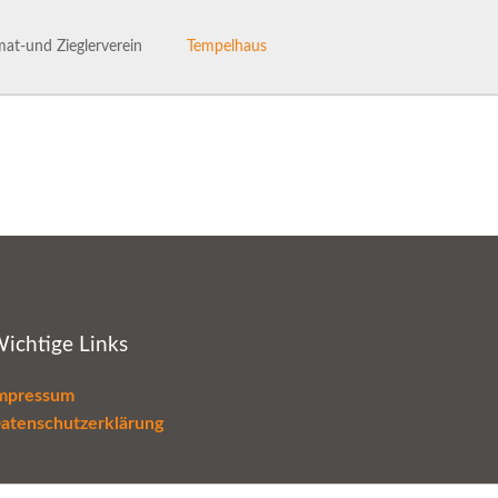
Navigation
überspringen
at-und Zieglerverein
Tempelhaus
ng des Heimat- und Ziglervereins
Tempelhaus
henhaftes Talle
Haus- und Benutzerordnung
hichte des HVV-Talle
Termine im Tempelhaus
Leaderantrag
ichtige Links
mpressum
atenschutzerklärung