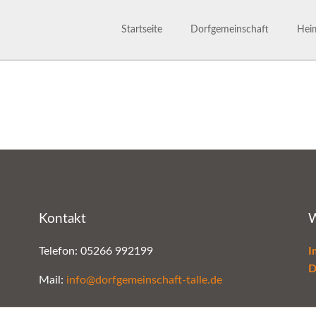
Startseite
Dorfgemeinschaft
Heim
Dorfgemeinschaft
Satzu
800 Jahre
Märc
Ansprechpartner
Gesc
Bilderarchiv
Kontakt
W
Telefon: 05266 992199
I
D
Mail:
info@dorfgemeinschaft-talle.de