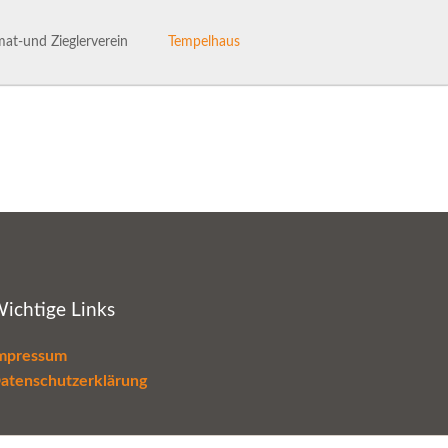
Navigation
überspringen
at-und Zieglerverein
Tempelhaus
ng des Heimat- und Ziglervereins
Tempelhaus
henhaftes Talle
Haus- und Benutzerordnung
hichte des HVV-Talle
Termine im Tempelhaus
Leaderantrag
ichtige Links
mpressum
atenschutzerklärung