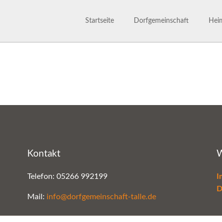
Startseite
Dorfgemeinschaft
Heim
Dorfgemeinschaft
Satzu
800 Jahre
Märc
Ansprechpartner
Gesc
Bilderarchiv
Kontakt
W
Telefon: 05266 992199
I
D
Mail:
info@dorfgemeinschaft-talle.de