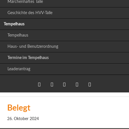
Märchenhaftes Talle
Geschichte des HVV-Talle
Tempelhaus
Tempelhaus
Haus- und Benutzerordnung
Termine im Tempelhaus
Leaderantrag
Twitter
LinkedIn
Google+
Facebook
RSS-
Belegt
Feed
26. Oktober 2024