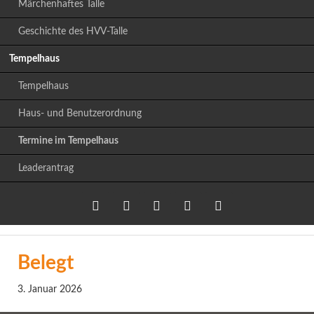
Märchenhaftes Talle
Geschichte des HVV-Talle
Tempelhaus
Tempelhaus
Haus- und Benutzerordnung
Termine im Tempelhaus
Leaderantrag
Twitter
LinkedIn
Google+
Facebook
RSS-
Belegt
Feed
3. Januar 2026