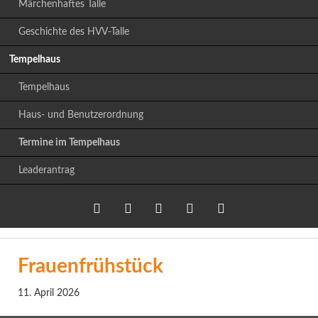
Märchenhaftes Talle
Geschichte des HVV-Talle
Tempelhaus
Tempelhaus
Haus- und Benutzerordnung
Termine im Tempelhaus
Leaderantrag
Twitter
LinkedIn
Google+
Facebook
RSS-
Frauenfrühstück
Feed
11. April 2026