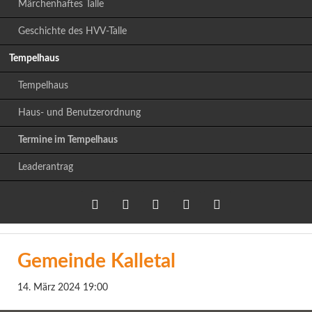
Märchenhaftes Talle
Geschichte des HVV-Talle
Tempelhaus
Tempelhaus
Haus- und Benutzerordnung
Termine im Tempelhaus
Leaderantrag
Twitter
LinkedIn
Google+
Facebook
RSS-
Gemeinde Kalletal
Feed
14. März 2024 19:00