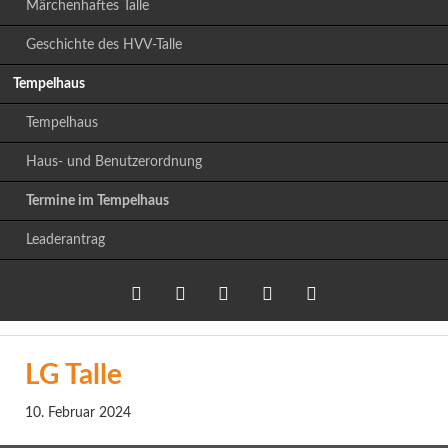
Märchenhaftes Talle
Geschichte des HVV-Talle
Tempelhaus
Tempelhaus
Haus- und Benutzerordnung
Termine im Tempelhaus
Leaderantrag
Twitter
LinkedIn
Google+
Facebook
RSS-
LG Talle
Feed
10. Februar 2024