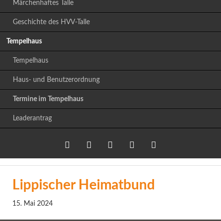
Märchenhaftes Talle
Geschichte des HVV-Talle
Tempelhaus
Tempelhaus
Haus- und Benutzerordnung
Termine im Tempelhaus
Leaderantrag
Twitter
LinkedIn
Google+
Facebook
RSS-
Lippischer Heimatbund
Feed
15. Mai 2024