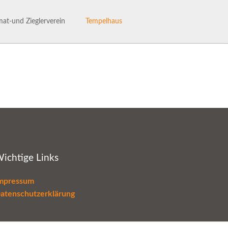
Navigation
überspringen
at-und Zieglerverein
Tempelhaus
ng des Heimat- und Ziglervereins
Tempelhaus
henhaftes Talle
Haus- und Benutzerordnung
hichte des HVV-Talle
Termine im Tempelhaus
Leaderantrag
ichtige Links
mpressum
atenschutzerklärung