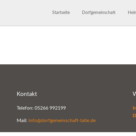
Startseite
Dorfgemeinschaft
Heim
Dorfgemeinschaft
Satzu
800 Jahre
Märc
Ansprechpartner
Gesc
Bilderarchiv
Kontakt
W
Telefon: 05266 992199
I
D
Mail:
info@dorfgemeinschaft-talle.de