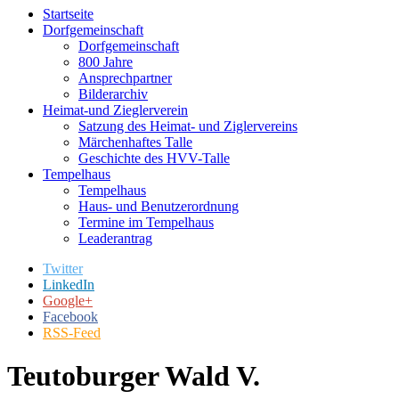
Startseite
Dorfgemeinschaft
Dorfgemeinschaft
800 Jahre
Ansprechpartner
Bilderarchiv
Heimat-und Zieglerverein
Satzung des Heimat- und Ziglervereins
Märchenhaftes Talle
Geschichte des HVV-Talle
Tempelhaus
Tempelhaus
Haus- und Benutzerordnung
Termine im Tempelhaus
Leaderantrag
Twitter
LinkedIn
Google+
Facebook
RSS-Feed
Teutoburger Wald V.