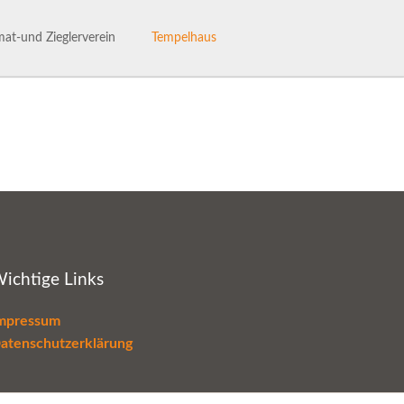
Navigation
überspringen
at-und Zieglerverein
Tempelhaus
ng des Heimat- und Ziglervereins
Tempelhaus
henhaftes Talle
Haus- und Benutzerordnung
hichte des HVV-Talle
Termine im Tempelhaus
Leaderantrag
ichtige Links
mpressum
atenschutzerklärung