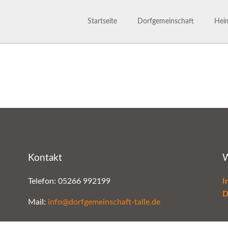
Startseite
Dorfgemeinschaft
Heim
Dorfgemeinschaft
Satzu
800 Jahre
Märc
Ansprechpartner
Gesc
Bilderarchiv
Kontakt
W
Telefon: 05266 992199
I
D
Mail:
info@dorfgemeinschaft-talle.de