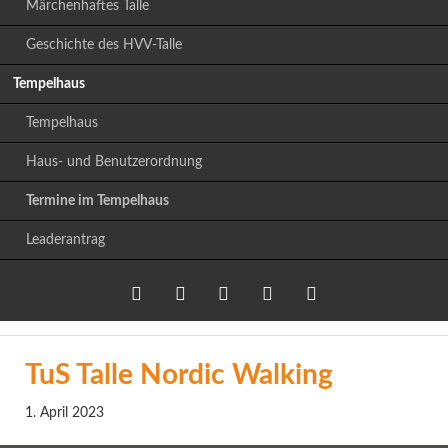
Märchenhaftes Talle
Geschichte des HVV-Talle
Tempelhaus
Tempelhaus
Haus- und Benutzerordnung
Termine im Tempelhaus
Leaderantrag
Twitter
LinkedIn
Google+
Facebook
RSS-
TuS Talle Nordic Walking
Feed
1. April 2023