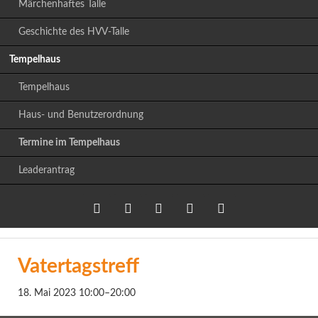
Märchenhaftes Talle
Geschichte des HVV-Talle
Tempelhaus
Tempelhaus
Haus- und Benutzerordnung
Termine im Tempelhaus
Leaderantrag
Twitter
LinkedIn
Google+
Facebook
RSS-
Vatertagstreff
Feed
18. Mai 2023 10:00–20:00