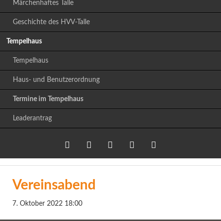
Märchenhaftes Talle
Geschichte des HVV-Talle
Tempelhaus
Tempelhaus
Haus- und Benutzerordnung
Termine im Tempelhaus
Leaderantrag
Twitter
LinkedIn
Google+
Facebook
RSS-
Vereinsabend
Feed
7. Oktober 2022 18:00