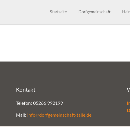
Startseite
Dorfgemeinschaft
Heim
Dorfgemeinschaft
Satzu
800 Jahre
Märc
Ansprechpartner
Gesc
Bilderarchiv
Kontakt
W
Telefon: 05266 992199
I
D
Mail:
info@dorfgemeinschaft-talle.de