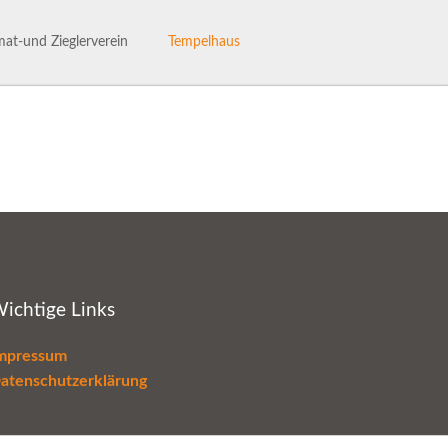
Navigation
überspringen
at-und Zieglerverein
Tempelhaus
ng des Heimat- und Ziglervereins
Tempelhaus
henhaftes Talle
Haus- und Benutzerordnung
hichte des HVV-Talle
Termine im Tempelhaus
Leaderantrag
ichtige Links
mpressum
atenschutzerklärung