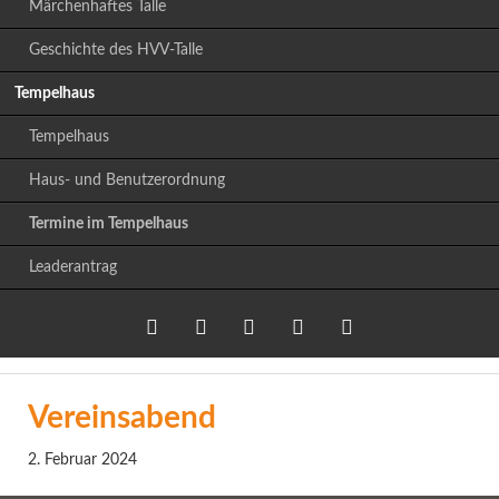
Märchenhaftes Talle
Geschichte des HVV-Talle
Tempelhaus
Tempelhaus
Haus- und Benutzerordnung
Termine im Tempelhaus
Leaderantrag
Twitter
LinkedIn
Google+
Facebook
RSS-
Vereinsabend
Feed
2. Februar 2024