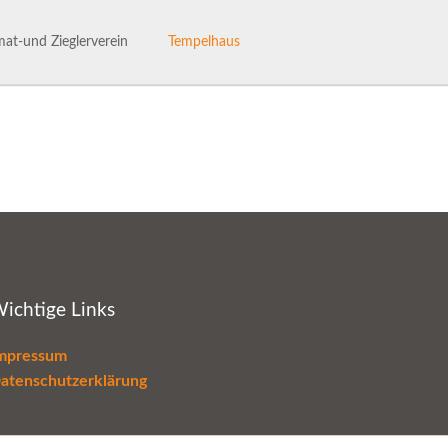
Navigation
überspringen
at-und Zieglerverein
Tempelhaus
ng des Heimat- und Ziglervereins
Tempelhaus
henhaftes Talle
Haus- und Benutzerordnung
hichte des HVV-Talle
Termine im Tempelhaus
Leaderantrag
ichtige Links
mpressum
atenschutzerklärung