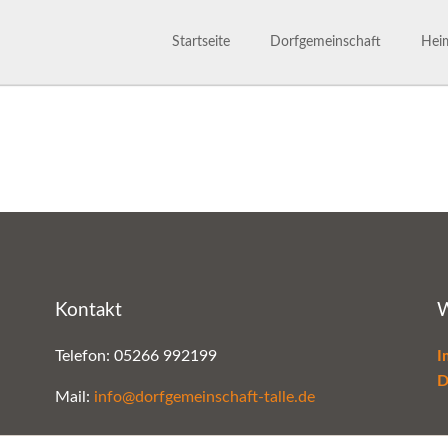
Startseite
Dorfgemeinschaft
Heim
Dorfgemeinschaft
Satzu
800 Jahre
Märc
Ansprechpartner
Gesc
Bilderarchiv
Kontakt
W
Telefon: 05266 992199
I
D
Mail:
info@dorfgemeinschaft-talle.de