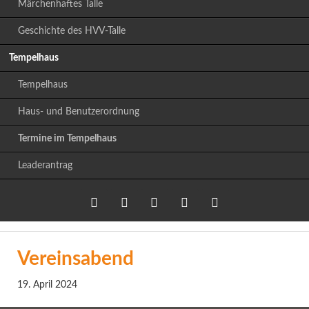
Märchenhaftes Talle
Geschichte des HVV-Talle
Tempelhaus
Tempelhaus
Haus- und Benutzerordnung
Termine im Tempelhaus
Leaderantrag
Twitter
LinkedIn
Google+
Facebook
RSS-
Vereinsabend
Feed
19. April 2024