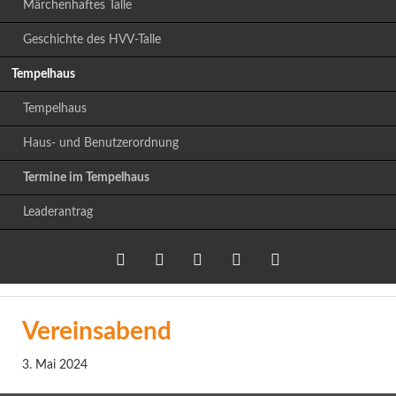
Märchenhaftes Talle
Geschichte des HVV-Talle
Tempelhaus
Tempelhaus
Haus- und Benutzerordnung
Termine im Tempelhaus
Leaderantrag
Twitter
LinkedIn
Google+
Facebook
RSS-
Vereinsabend
Feed
3. Mai 2024