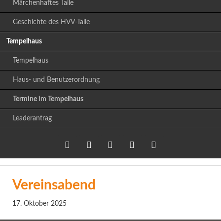
Märchenhaftes Talle
Geschichte des HVV-Talle
Tempelhaus
Tempelhaus
Haus- und Benutzerordnung
Termine im Tempelhaus
Leaderantrag
Twitter
LinkedIn
Google+
Facebook
RSS-
Vereinsabend
Feed
17. Oktober 2025