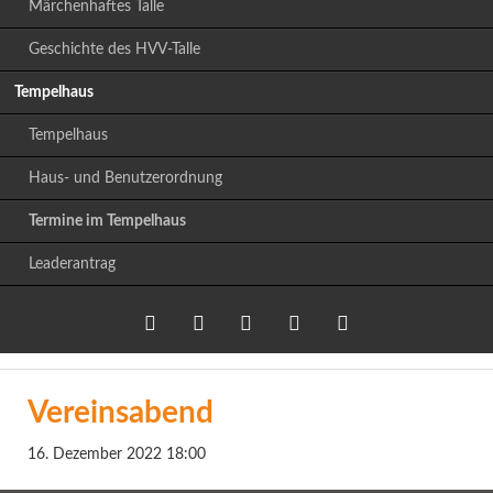
Märchenhaftes Talle
Geschichte des HVV-Talle
Tempelhaus
Tempelhaus
Haus- und Benutzerordnung
Termine im Tempelhaus
Leaderantrag
Twitter
LinkedIn
Google+
Facebook
RSS-
Vereinsabend
Feed
16. Dezember 2022 18:00