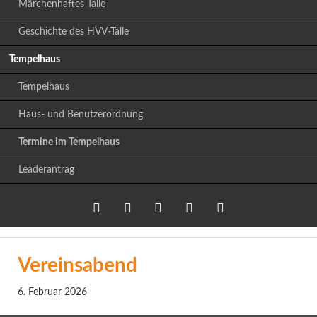
Märchenhaftes Talle
Geschichte des HVV-Talle
Tempelhaus
Tempelhaus
Haus- und Benutzerordnung
Termine im Tempelhaus
Leaderantrag
Twitter
LinkedIn
Google+
Facebook
RSS-
Vereinsabend
Feed
6. Februar 2026