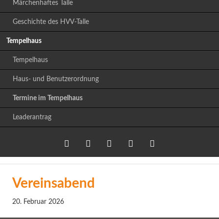
Märchenhaftes Talle
Geschichte des HVV-Talle
Tempelhaus
Tempelhaus
Haus- und Benutzerordnung
Termine im Tempelhaus
Leaderantrag
Twitter
LinkedIn
Google+
Facebook
RSS-
Vereinsabend
Feed
20. Februar 2026