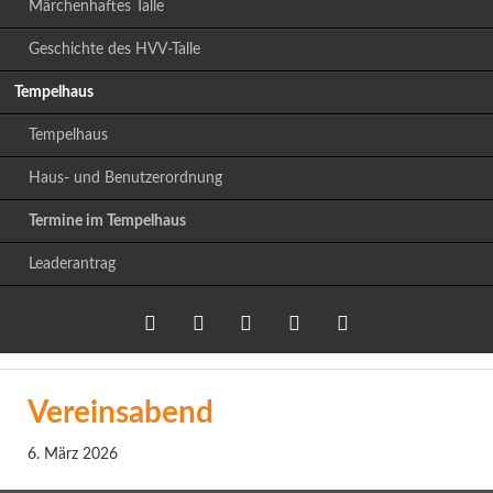
Märchenhaftes Talle
Geschichte des HVV-Talle
Tempelhaus
Tempelhaus
Haus- und Benutzerordnung
Termine im Tempelhaus
Leaderantrag
Twitter
LinkedIn
Google+
Facebook
RSS-
Vereinsabend
Feed
6. März 2026