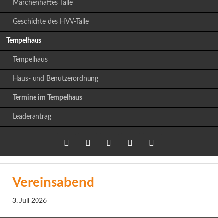
Märchenhaftes Talle
Geschichte des HVV-Talle
Tempelhaus
Tempelhaus
Haus- und Benutzerordnung
Termine im Tempelhaus
Leaderantrag
Twitter
LinkedIn
Google+
Facebook
RSS-
Vereinsabend
Feed
3. Juli 2026