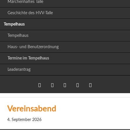
Märchenhaftes Talle
Geschichte des HVV-Talle
Tempelhaus
Tempelhaus
Haus- und Benutzerordnung
Termine im Tempelhaus
Leaderantrag
Twitter
LinkedIn
Google+
Facebook
RSS-
Vereinsabend
Feed
4. September 2026