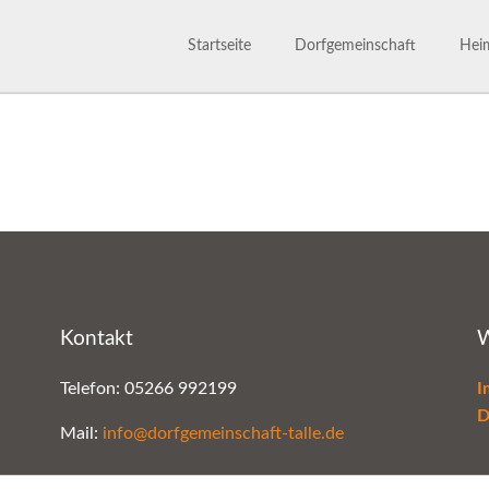
Startseite
Dorfgemeinschaft
Heim
Dorfgemeinschaft
Satzu
800 Jahre
Märc
Ansprechpartner
Gesc
Bilderarchiv
Kontakt
W
Telefon: 05266 992199
I
D
Mail:
info@dorfgemeinschaft-talle.de