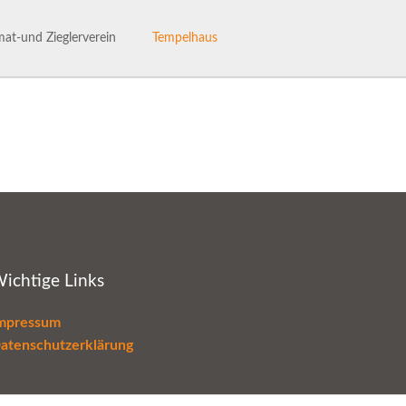
Navigation
überspringen
at-und Zieglerverein
Tempelhaus
ng des Heimat- und Ziglervereins
Tempelhaus
henhaftes Talle
Haus- und Benutzerordnung
hichte des HVV-Talle
Termine im Tempelhaus
Leaderantrag
ichtige Links
mpressum
atenschutzerklärung