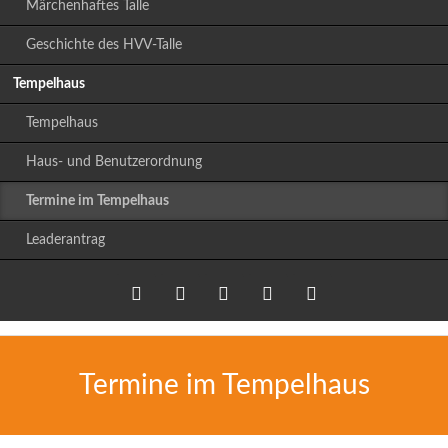
Märchenhaftes Talle
Geschichte des HVV-Talle
Tempelhaus
Tempelhaus
Haus- und Benutzerordnung
Termine im Tempelhaus
Leaderantrag
Twitter
LinkedIn
Google+
Facebook
RSS-
Termine im Tempelhaus
Feed