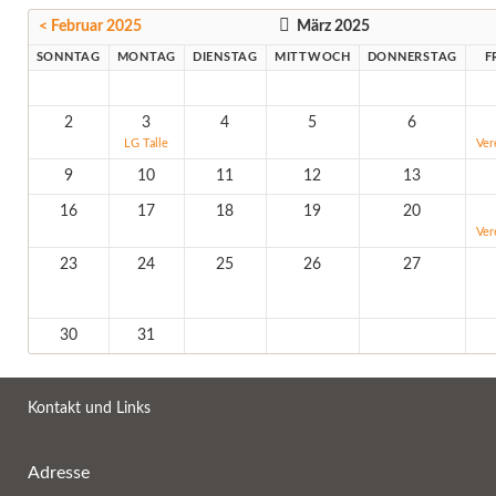
< Februar 2025
März 2025
SONNTAG
MONTAG
DIENSTAG
MITTWOCH
DONNERSTAG
F
2
3
4
5
6
LG Talle
Ver
9
10
11
12
13
16
17
18
19
20
Ver
23
24
25
26
27
30
31
Kontakt und Links
Adresse